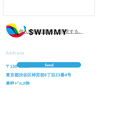
-
個人情報保護方針に同意する。
Address
Send
〒150-0001
東京都渋谷区神宮前6丁目23番4号
桑野ビル2階
Company
Corporate identity
Infomation