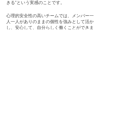
きる”という実感のことです。
心理的安全性の高いチームでは、メンバー一
人一人がありのままの個性を強みとして活か
し、安心して、自分らしく働くことができま
す。（自分らしく＝分離を克服し、自己認
識・自己開示・自己表現ができる状態）
組織としてのスタンスが『みんなちがって、
みんないい』という価値観が前提にあれば、
ひとりひとりを信頼・尊重出来る状態にな
り、心理的安全性が高まります。
心理的安全性が高いチームでは、高みを目指
すための積極的で健全な衝突が起こり、妥協
点（基準）が高いチームとして機能します。
また、交わる形態も多様で、社員という形態
に囚われず、例えば個人事業主の方などとも
積極的に交わります。
​そんなチームで、最高の成果を目指します。